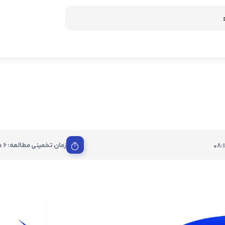
ریمپ و تیونینگ موتور
ساخت کلید موتور
لید
زمان تخمینی مطالعه: 6 دقیقه
08:1