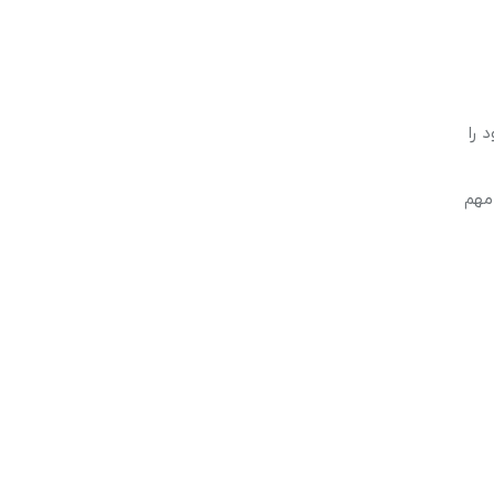
 را
 مهم