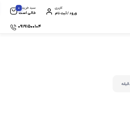
0
سبد خرید
کاربری
خالی است
ورود / ثبت نام
09191500104
 سیکلت های برند هوندا