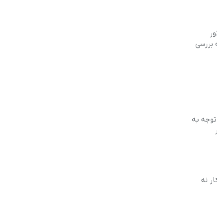
ور
 بررسی
 توجه به
ر نه