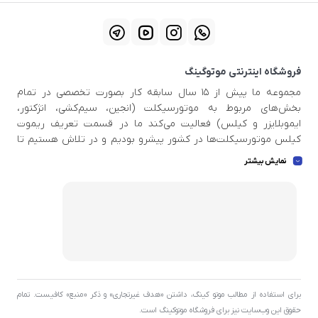
فروشگاه اینترنتی موتوگینگ
مجموعه ما پیش از ۱۵ سال سابقه کار بصورت تخصصی در تمام
بخش‌های مربوط به موتورسیکلت (انجین، سیم‌کشی، انژکتور،
ایموبلایزر و کیلس) فعالیت می‌کند ما در قسمت تعریف ریموت
کیلس موتورسیکلت‌ها در کشور پیشرو بودیم و در تلاش هستیم تا
اطلاعات بروزی در دست داشته باشید تا بتوانیم خدمات استاندار و
نمایش بیشتر
عالی به مشتری عزیز ارائه بدهیم . ما بهترین ابزار ها و اسکنر دیاگ ها
و پروگرامرهای بروز و با کیفیت جهان را برای مجموعه تهیه کردیم تا
بتوانیم بهترین خدمات را به شما عزیزان ارائه بدهیم .
برای استفاده از مطالب موتو کینگ، داشتن «هدف غیرتجاری» و ذکر «منبع» کافیست. تمام
حقوق اين وب‌سايت نیز برای فروشگاه موتوکینگ است.