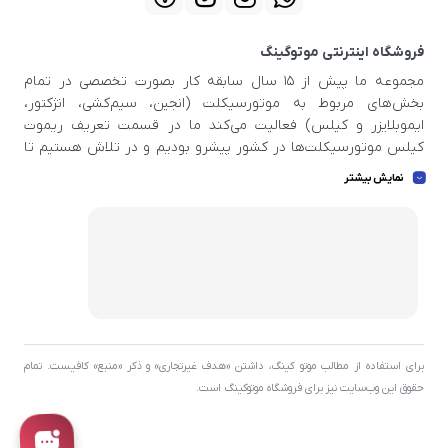
فروشگاه اینترنتی موتوگینگ
مجموعه ما پیش از ۱۵ سال سابقه کار بصورت تخصصی در تمام
بخش‌های مربوط به موتورسیکلت (انجین، سیم‌کشی، انژکتور،
ایموبلایزر و کیلس) فعالیت می‌کند ما در قسمت تعریف ریموت
کیلس موتورسیکلت‌ها در کشور پیشرو بودیم و در تلاش هستیم تا
اطلاعات بروزی در دست داشته باشید تا بتوانیم خدمات استاندار و
نمایش بیشتر
عالی به مشتری عزیز ارائه بدهیم . ما بهترین ابزار ها و اسکنر دیاگ ها
و پروگرامرهای بروز و با کیفیت جهان را برای مجموعه تهیه کردیم تا
بتوانیم بهترین خدمات را به شما عزیزان ارائه بدهیم .
برای استفاده از مطالب موتو کینگ، داشتن «هدف غیرتجاری» و ذکر «منبع» کافیست. تمام
حقوق اين وب‌سايت نیز برای فروشگاه موتوکینگ است.