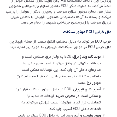
پردازش این داده‌ها تصمیمات لازم برای بهینه‌سازی عملکرد موتور را
اتخاذ می‌کند. به عبارت دیگر، ECU به‌طور مداوم پارامترهایی همچون
فشار هوا، دمای موتور، میزان سوخت و بسیاری دیگر از عوامل را بررسی
می‌کند و بسته به آن‌ها تصمیماتی همچون افزایش یا کاهش میزان
تزریق سوخت یا زمان‌بندی جرقه‌زنی شمع‌ها را انجام می‌دهد.
علل خرابی ECU موتور سیکلت
خرابی ECU می‌تواند به دلایل مختلفی اتفاق بیفتد. از جمله رایج‌ترین
علل خرابی ECU در موتور سیکلت‌ها می‌توان به موارد زیر اشاره کرد:
نوسانات ولتاژ برق
: ECU به ولتاژ برق حساس است و
نوسانات ناگهانی در ولتاژ می‌تواند آسیب‌های جدی به
مدارهای داخلی آن وارد کند. این نوسانات ممکن است
به‌خاطر مشکلات در سیستم باتری، دینام یا سیستم شارژ
موتور رخ دهند.
آسیب‌های فیزیکی
: ECU در داخل موتور سیکلت قرار دارد
و ممکن است در معرض ضربه، ارتعاشات شدید یا
تصادفات قرار گیرد. هرگونه آسیب فیزیکی می‌تواند به
قطعات داخلی ECU آسیب وارد کند.
ورود رطوبت و آب
: ورود آب به داخل ECU می‌تواند باعث