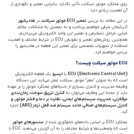
روی عملکرد موتور سیکلت تأثیر بگذارد، بنابراین تعمیر و نگهداری از
آن اهمیت زیادی دارد.
در این مقاله، به بررسی
تعمیر ECU موتور سیکلت
در
هادیشهر
آذربایجان شرقی خواهیم پرداخت و به تفصیل به مشکلات، علائم
خرابی، مراحل تشخیص و تعمیر این واحد الکترونیکی می‌پردازیم.
همچنین، روش‌های تعمیر و تعویض ECU در شرایط مختلف و اهمیت
استفاده از تجهیزات تخصصی برای تعمیر این قطعه در هادیشهر را
بررسی خواهیم کرد.
ECU موتور سیکلت چیست؟
ECU (Electronic Control Unit)
یا
ایسیو
یک قطعه الکترونیکی
است که به عنوان “مغز” موتور سیکلت عمل می‌کند. این دستگاه
وظیفه مدیریت و کنترل بسیاری از جنبه‌های عملکرد موتور را بر عهده
دارد. از جمله این وظایف می‌توان به
کنترل تزریق سوخت، زمان‌بندی
جرقه‌زنی، مدیریت سیستم‌های ایمنی، نظارت بر دما و فشار موتور، و
کنترل سیستم‌های اضافی مانند سیستم ضد قفل ترمز (ABS)
اشاره
کرد.
عملکرد ECU بر اساس داده‌های جمع‌آوری شده از
سنسورهای موتور
است که وضعیت‌ها و شرایط مختلف را به آن گزارش می‌دهند. ECU با