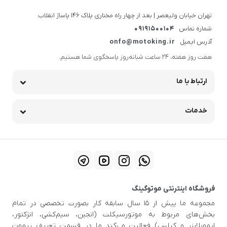
تهران خیابان ولیعصر | بعد از چهار راه مختاری پلاک ۱۴۶ پاساژ انقلاب
شماره تماس
09191500104
آدرس ایمیل
onfo@motoking.ir
هفت روز هفته، ۲۴ ساعت شبانه‌روز پاسخگوی شما هستیم.
ارتباط با ما
خدمات
فروشگاه اینترنتی موتوگینگ
مجموعه ما پیش از ۱۵ سال سابقه کار بصورت تخصصی در تمام
بخش‌های مربوط به موتورسیکلت (انجین، سیم‌کشی، انژکتور،
ایموبلایزر و کیلس) فعالیت می‌کند ما در قسمت تعریف ریموت