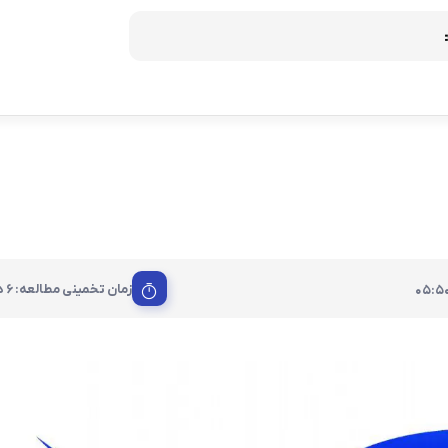
ریمپ و تیونینگ موتور
ساخت کلید موتور
لید
زمان تخمینی مطالعه: 6 دقیقه
05:5