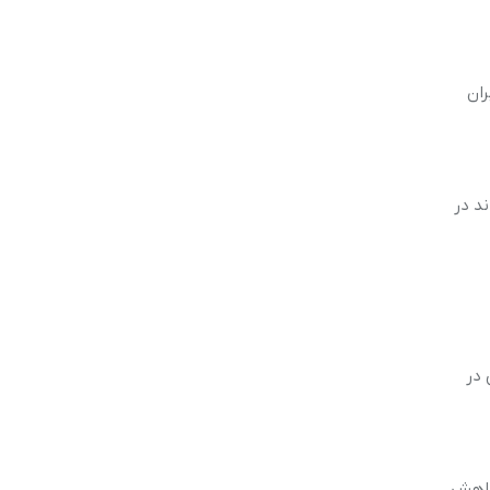
ران
د در
ص در
جر به کاهش