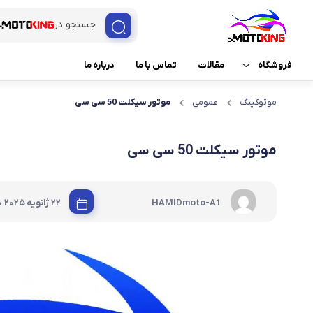
جستجو در
فروشگاه
مقالات
تماس با ما
درباره ما
موتوکینگ
عمومی
موتور سیکلت 50 سی سی
ثبت درخواست خدمات
امداد موتور
برند ها
برنامه ریزی ECU
موتور سیکلت 50 سی سی
خدمات موتو کینگ
برنامه نویسی ریموت و ک
|
HAMIDmoto-A1
22 ژانویه 2025
0
لوازم موتور سیکلت
تست ECU
تعمیرات کیلومتر و چراغ
تعمیرات موتورسیکلت