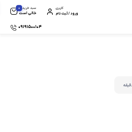
0
سبد خرید
کاربری
خالی است
ورود / ثبت نام
09191500104
 سیکلت های برند هوندا