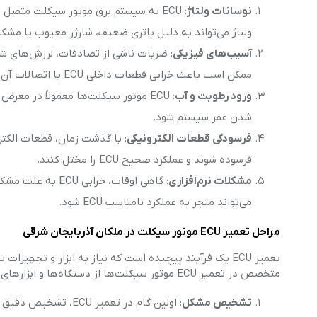
نوسانات ولتاژ
: ECU به سیستم برق موتور سیکلت متصل
ولتاژ می‌تواند به دلیل باتری ضعیف، شارژر معیوب یا مشک
آسیب‌های فیزیکی
ممکن است باعث خرابی قطعات داخلی ECU یا اتصالات آن شود.
ورود رطوبت و آب
: ECU موتور سیکلت‌ها معمولاً در مع
شدن عمر سیستم شود.
فرسودگی قطعات الکترونیکی
فرسوده شوند و عملکرد صحیح ECU را مختل کنند.
مشکلات نرم‌افزاری
: گاهی اوقات، خرا
می‌تواند منجر به عملکرد نامناسب ECU شود.
مراحل تعمیر ECU موتور سیکلت در ملکان آذربایجان شرقی
تعمیر ECU یک فرآیند پیچیده است که نیاز به ابزار و تجهیزات تخصصی و مهارت‌های فنی دارد. در
متخصص در تعمیر ECU موتور سیکلت‌ها از دستگاه‌ها و ابزارهای پیشرفته برای شناسایی و رفع مشکلات استفاده می‌کنند.
تشخیص مشکل
: اولین گام در تعمیر ECU، تشخیص دقیق مشکل است. برای این منظور، تعمیرکاران از دستگاه‌های