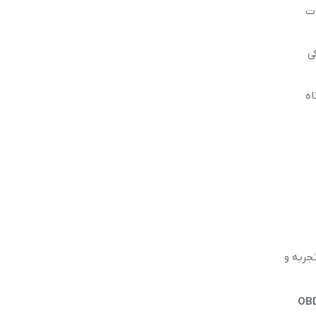
ات
یزیکی
اه
تجربه و
OBD