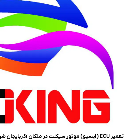
ریمپ موتورسیکلت
تعمیر ECU (ایسیو) موتور سیکلت در ملکان آذربایجان شرقی