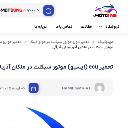
جستجو در
فروشگاه
مقالات
تماس با ما
درباره ما
موتوکینگ
تعمیر انواع موتور سیکلت در موتو کینگ
تعمیر موترو س
ثبت درخواست خدمات
امداد موتور
موتور سیکلت در ملکان آذربایجان شرقی
برند ها
برنامه ریزی ECU
تعمیر ecu (ایسیو) موتور سیکلت در ملکان آذربایجان شرقی
خدمات موتو کینگ
برنامه نویسی ریموت و ک
لوازم موتور سیکلت
تست ECU
|
HAMIDmoto-A1
06 فوریه 2025
7
تعمیرات کیلومتر و چراغ
تعمیرات موتورسیکلت