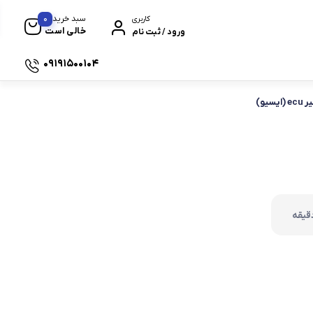
0
سبد خرید
کاربری
خالی است
ورود / ثبت نام
09191500104
تعمیر ecu (ایسیو)
 سیکلت های برند هوندا