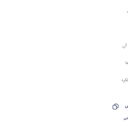
انی کرده یا آن
ا
ملکرد
س
عی