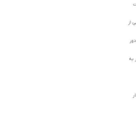
مکن است
ی از
دور
ر به
ز کار