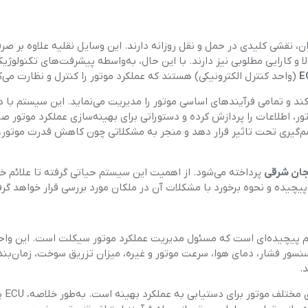
ن، نقشی کلیدی در حمل و نقل روزانه دارند. این وسایل نقلیه علاوه بر صر
کارایی مطلوبی نیز دارند. با این حال، به‌واسطه پیشرفت‌های تکنولوژیکی
E
(واحد کنترل الکترونیکی) هستند که عملکرد موتور را کنترل و نظارت می‌ک
ند و تمامی فرآیندهای اساسی موتور را مدیریت می‌نماید. این سیستم با 
، اطلاعات را پردازش کرده و دستوراتی برای بهینه‌سازی عملکرد موتور صا
رد موتور را به طور چشم‌گیری تحت تاثیر قرار دهد و منجر به مشکلاتی چون کاهش قدرت موت
جان شرقی
پرداخته می‌شود. از اهمیت این سیستم حیاتی گرفته تا علائم خر
 پیچیده و نحوه برخورد با مشکلات آن در ملکان مورد بررسی قرار خواهد گر
رل الکترونیکی، سیستم پیچیده‌ای است که مسئول مدیریت عملکرد موتور سیکلت است. این وا
سنسور فشار، دمای هوا، سرعت موتور و غیره، میزان تزریق سوخت، زمان‌بن
.
وظیفه اصلی ECU در موتور سیکلت‌ها، هما