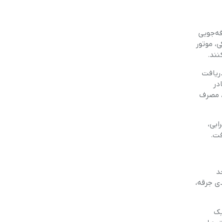
فه‌جویی
، موتور
نند.
دریافت
در
ور، مصرف
ابی،
فت.
حد
دی جرقه،
هنگ‌سازی سیستم‌های مختلف موتور برای دستیابی به عملکرد بهینه است. به‌طور خلاصه، ECU یک