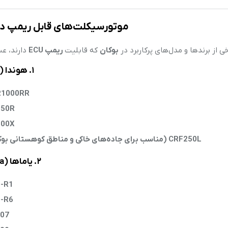
موتورسیکلت‌های قابل ریمپ در
خی از برندها و مدل‌های پرکاربرد در
بوکان
که قابلیت
ریمپ ECU
دارند، عبا
۱. هوندا (Honda)
R1000RR
650R
500X
CRF250L (مناسب برای جاده‌های خاکی و مناطق کوهستانی بوکان)
۲. یاماها (Yamaha)
-R1
-R6
07