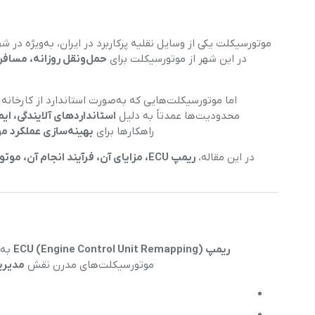
ریمپ موتورسیکلت
موتورسیکلت یکی از وسایل نقلیه پرکاربرد در ایران، به‌ویژه در
در این شهر از موتورسیکلت برای
حمل‌ونقل روزانه، مساف
اما موتورسیکلت‌هایی که به‌صورت استاندارد از کارخانه
محدودیت‌ها عمدتاً به دلیل
استانداردهای آلایندگی، ا
راهکارها برای
بهینه‌سازی عملکرد 
در این مقاله،
ریمپ ECU، مزایای آن، فرآیند انجام آن، موتورسیکلت‌های قابل ریمپ و وضعیت این خدمات در بوکان، آذربایجان غربی
ریمپ ECU (Engine Control Unit Remapping)
به 
موتورسیکلت‌های مدرن نقش
مدیری