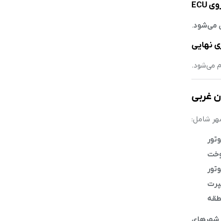
.
 می‌شود.
ن غربی
هر شامل:
تور
خت
تور
پرت
ه شهرهای