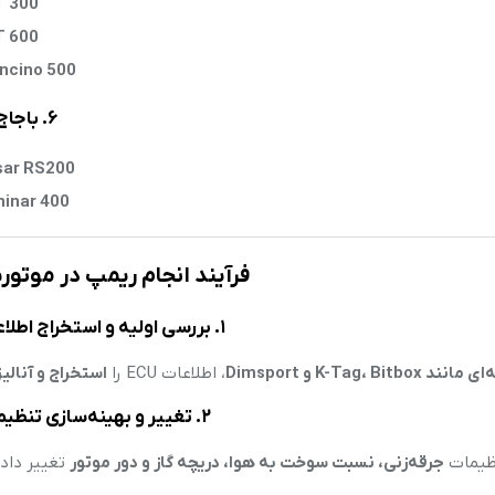
 300
 600
ncino 500
۶. باجاج (Bajaj)
sar RS200
inar 400
فرآیند انجام ریمپ در موتو
۱. بررسی اولیه و استخراج اطلاعات ECU
K-Tag،  و Dimsport
، اطلاعات ECU را
استخراج و آنالیز
۲. تغییر و بهینه‌سازی تنظیمات ECU
تنظیمات
جرقه‌زنی، نسبت سوخت به هوا، دریچه گاز و دور موتور
تغییر داده