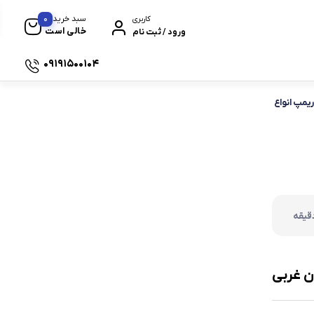
0
سبد خرید
کاربری
خالی است
ورود / ثبت نام
09191500104
یمپ انواع
 سیکلت های برند هوندا
ن غربی