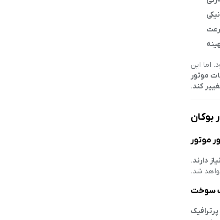
‌زنی
نیکی
رعت
ینه
 اما این
ات موتور
غییر کند
.
 بوکان
از دارند
.
اهد شد.
پرترافیک