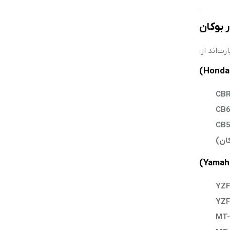
 بوکان
رت‌اند از:
CB
CB
CB
YZF
YZF
MT-