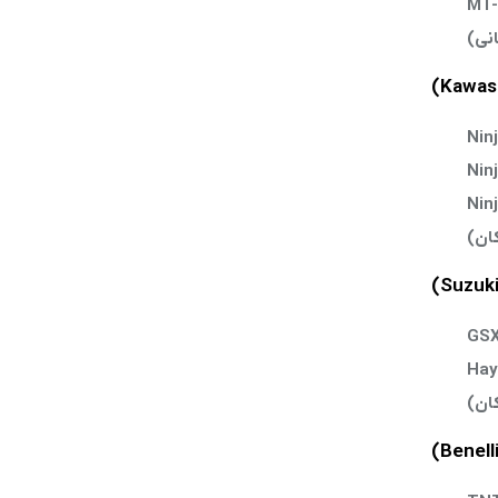
MT-
Nin
Nin
Nin
GSX
Hay