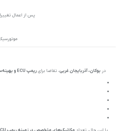
پس از اعمال تغییرات
موتورسیک
در
بوکان، آذربایجان غربی
، تقاضا برای
ریمپ ECU و بهینه‌سازی موتورسیکلت
با این حال، تعداد
مکانیک‌های متخصص در زمینه ریمپ ECU در بوکان محدود است