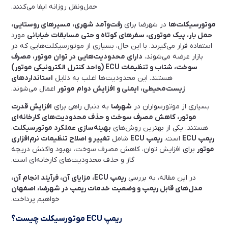
حمل‌ونقل روزانه ایفا می‌کنند.
موتورسیکلت‌ها
در شهرضا برای
رفت‌وآمد شهری، مسیرهای روستایی،
حمل بار، پیک موتوری، سفرهای کوتاه و حتی مسابقات خیابانی
مورد
استفاده قرار می‌گیرند. با این حال، بسیاری از موتورسیکلت‌هایی که در
بازار عرضه می‌شوند،
دارای محدودیت‌هایی در توان موتور، مصرف
سوخت، شتاب و تنظیمات ECU (واحد کنترل الکترونیکی موتور)
هستند. این محدودیت‌ها اغلب به دلایل
استانداردهای
زیست‌محیطی، ایمنی و افزایش دوام موتور
اعمال می‌شوند.
بسیاری از موتورسواران در
شهرضا
به دنبال راهی برای
افزایش قدرت
موتور، کاهش مصرف سوخت و حذف محدودیت‌های کارخانه‌ای
هستند. یکی از بهترین روش‌های
بهینه‌سازی عملکرد موتورسیکلت
،
ریمپ ECU
است.
ریمپ ECU
شامل
تغییر و اصلاح تنظیمات نرم‌افزاری
موتور
برای افزایش توان، کاهش مصرف سوخت، بهبود واکنش دریچه
گاز و حذف محدودیت‌های کارخانه‌ای است.
در این مقاله، به بررسی
ریمپ ECU، مزایای آن، فرآیند انجام آن،
مدل‌های قابل ریمپ و وضعیت خدمات ریمپ در شهرضا، اصفهان
خواهیم پرداخت.
ریمپ ECU موتورسیکلت چیست؟