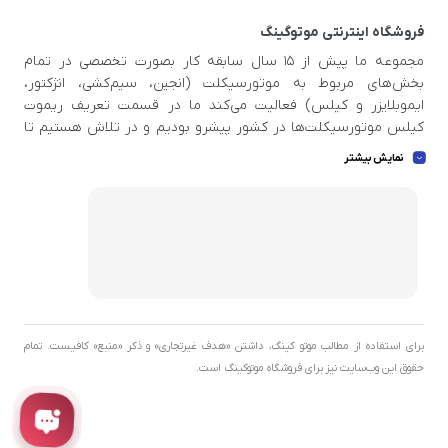
فروشگاه اینترنتی موتوگینگ
مجموعه ما پیش از ۱۵ سال سابقه کار بصورت تخصصی در تمام
بخش‌های مربوط به موتورسیکلت (انجین، سیم‌کشی، انژکتور،
ایموبلایزر و کیلس) فعالیت می‌کند ما در قسمت تعریف ریموت
کیلس موتورسیکلت‌ها در کشور پیشرو بودیم و در تلاش هستیم تا
اطلاعات بروزی در دست داشته باشید تا بتوانیم خدمات استاندار و
نمایش بیشتر
عالی به مشتری عزیز ارائه بدهیم . ما بهترین ابزار ها و اسکنر دیاگ ها
و پروگرامرهای بروز و با کیفیت جهان را برای مجموعه تهیه کردیم تا
بتوانیم بهترین خدمات را به شما عزیزان ارائه بدهیم .
برای استفاده از مطالب موتو کینگ، داشتن «هدف غیرتجاری» و ذکر «منبع» کافیست. تمام
حقوق اين وب‌سايت نیز برای فروشگاه موتوکینگ است.