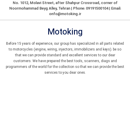
تیونینگ است. در این مقاله، به بررسی فرآیندهای ریمپ و تیونینگ، برداشتن
No. 1012, Molavi Street, after Shahpur Crossroad, corner of
Noormohammad Beyg Alley, Tehran | Phone: 09191500104 | Email:
محدودیت‌های نرم‌افزاری و سخت‌افزاری، تقویت گشتاور و توان موتور، و
onfo@motoking.ir
همچنین برطرف کردن خطاهای جانبی در موتورسیکلت‌های SYM خواهیم
پرداخت.
Motoking
فصل اول: ریمپ موتورسیکلت
1.1 ریمپ چیست؟
Before 15 years of experience, our group has specialized in all parts related
to motorcycles (engine, wiring, injectors, immobilizers and keys). be so
ریمپ (Remapping) به تغییر و تنظیم نرم‌افزار ECU (واحد کنترل الکترونیکی)
that we can provide standard and excellent services to our dear
customers. We have prepared the best tools, scanners, diags and
موتور سیکلت اشاره دارد. موتورسیکلت‌های SYM معمولاً با تنظیمات
programmers of the world for the collection so that we can provide the best
استانداردی به بازار عرضه می‌شوند که ممکن است به دلایل قانونی و
services to you dear ones.
زیست‌محیطی به صورت محدودکننده باشند. این تنظیمات می‌تواند شامل
مقادیر خاصی از سوخت، زمان احتراق و دیگر ویژگی‌های کنترلی باشد که عملکرد
موتور را محدود می‌کند. ریمپ به موتورسواران این امکان را می‌دهد که این
محدودیت‌ها را از بین ببرند و عملکرد موتور خود را به حداکثر برسانند.
1.2 مزایای ریمپ
1.2.1 افزایش توان و گشتاور
یکی از مهم‌ترین مزایای ریمپ، افزایش توان و گشتاور موتور است. با